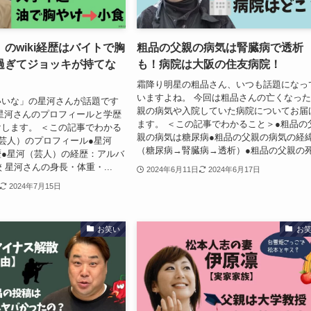
のwiki経歴はバイトで胸
粗品の父親の病気は腎臓病で透析
過ぎてジョッキが持てな
も！病院は大阪の住友病院！
霜降り明星の粗品さん、いつも話題になっ
いますよね。 今回は粗品さんの亡くなっ
いいな」の星河さんが話題です
親の病気や入院していた病院についてお届
星河さんのプロフィールと学歴
ます。 ＜この記事でわかること＞●粗品の
します。 ＜この記事でわかる
親の病気は糖尿病●粗品の父親の病気の経
芸人）のプロフィール●星河
（糖尿病→腎臓病→透析）●粗品の父親の死.
●星河（芸人）の経歴：アルバ
 星河さんの身長・体重・...
2024年6月11日
2024年6月17日
2024年7月15日
お笑い
お