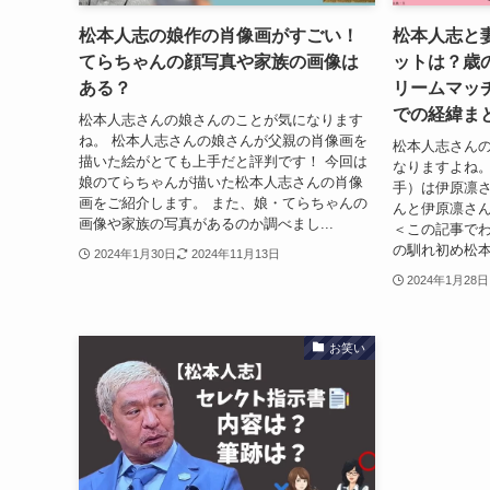
松本人志の娘作の肖像画がすごい！
松本人志と
てらちゃんの顔写真や家族の画像は
ットは？歳
ある？
リームマッ
での経緯ま
松本人志さんの娘さんのことが気になります
ね。 松本人志さんの娘さんが父親の肖像画を
松本人志さん
描いた絵がとても上手だと評判です！ 今回は
なりますよね。
娘のてらちゃんが描いた松本人志さんの肖像
手）は伊原凛さ
画をご紹介します。 また、娘・てらちゃんの
んと伊原凛さ
画像や家族の写真があるのか調べまし...
＜この記事で
の馴れ初め松本
2024年1月30日
2024年11月13日
2024年1月28日
お笑い