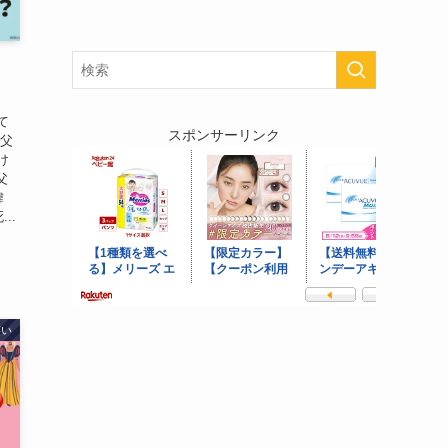
て
スポンサーリンク
た父
け
父
緯
..
笑い