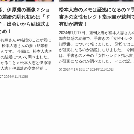
妻、伊原凛の画像２ショ
松本人志のメモは証拠になるの？
の差婚の馴れ初めは「ド
書きの女性セレクト指示書が裁判
チ」出会いから結婚式ま
有効か調査！
とめ！
2024年1月17日、週刊文春が松本人志さん
加害疑惑の続報で、手書きの「女性セレク
のお嫁さんや結婚のことが気に
指示書」について報じました。 SNSでは
 松本人志さんの妻（結婚相
が証拠になるのか話題になりました。 今
んです。 今回は、松本人志さ
は、手書きのメモの「女性セレクト指示書
んの結婚について調べました。
が証拠になるのか調べました。 ＜この記...
わかること＞松本人志と伊原凛
人志と伊原凛の交際発覚...
2024年1月18日
2024年11月13日
2024年11月13日