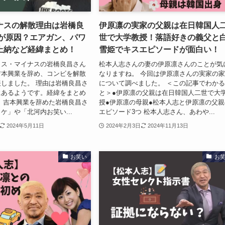
ナスの解散理由は岩橋良
伊原凛の実家の父親は在日韓国人
Xが原因？エアガン、パワ
世で大学教授！落語好きの義父と
上納など経緯まとめ！
雪姫でキスエピソードが面白い！
ラス・マイナスの岩橋良昌さん
松本人志さんの妻の伊原凛さんのことが気
吉本興業を辞め、コンビを解散
なりますね。 今回は伊原凛さんの実家の
しました。 理由は岩橋良昌さ
について調べました。 ＜この記事でわか
にあるようです。経緯をまとめ
と＞●伊原凛の父親は在日韓国人二世で大
、吉本興業を辞めた岩橋良昌さ
授●伊原凛の母親●松本人志と伊原凛の父親
ケ」や「北河内お笑い...
エピソード3つ 松本人志さん、あわや...
2024年5月11日
2024年2月3日
2024年11月13日
お笑い
お