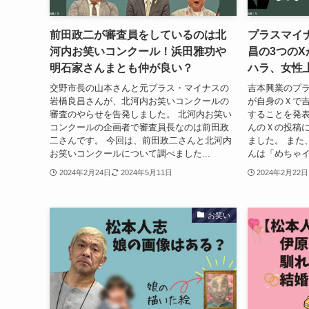
前田政二が審査員をしているのは北
プラスマイ
河内お笑いコンクール！浜田雅功や
昌の3つの
明石家さんまとも仲が良い？
ハラ、女性
交野市長の山本さんと元プラス・マイナスの
吉本興業のプ
岩橋良昌さんが、北河内お笑いコンクールの
が自身のＸで
審査のやらせを告発しました。 北河内お笑い
することを発表
コンクールの企画者で審査員長なのは前田政
んのＸの投稿
二さんです。 今回は、前田政二さんと北河内
ました。 また
お笑いコンクールについて調べました...
んは「めちゃイ
2024年2月24日
2024年5月11日
2024年2月22日
お笑い