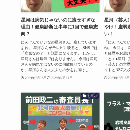
星河は病気じゃないのに痩せすぎな
星河（芸人）
理由！健康診断は半年に1回で健康志
やけ！虚弱
向？
い！
にんげんていいなの星河さん、痩せています
「にんげんて
よね。 星河さんがテレビに映ると、SNSでは
ね。 今回は、
「病気なの？」と話題になります。 しかし、
と経歴をお届け
星河さんは病気ではありません。 今回は星河
こと＞●星河（
さんが病気ではないのに何故痩せているの
（芸人）の学歴
か、星河さんは大丈夫なのかをお届けし...
イトとNSC入校
2024年7月15日
2024年7月17日
2024年7月13日
お笑い