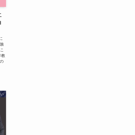
二
白
に
家族
るこ
学教
の
笑い