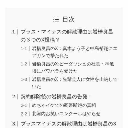
目次
プラス・マイナスの解散理由は岩橋良昌
の３つのX投稿？
岩橋良昌のX：真木よう子と中島裕翔にエ
アガンで撃たれた
岩橋良昌のX:ビーダッシュの社長・林敏
博にパワハラを受けた
岩橋良昌のX：先輩芸人に女性を上納して
いた
契約解除後の岩橋良昌の告発！
めちゃイケでの靱帯断絶の真相
北河内お笑いコンクールはやらせ
プラスマイナスの解散理由は岩橋良昌の3