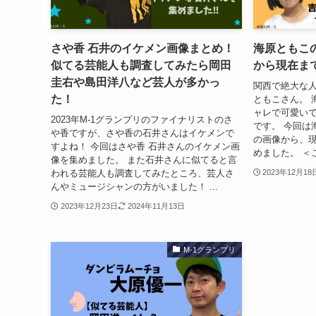
さや香 石井のイケメン画像まとめ！
海原ともこ
似てる芸能人も調査してみたら岡田
から現在ま
圭右や島田洋八など芸人が多かっ
関西で絶大な
た！
ともこさん。 
ャレで可愛い
2023年M-1グランプリのファイナリストのさ
です。 今回は
や香ですが、さや香の石井さんはイケメンで
の画像から、
すよね！ 今回はさや香 石井さんのイケメン画
めました。 ＜
像を集めました。 また石井さんに似てると言
われる芸能人も調査してみたところ、芸人さ
2023年12月18
んやミュージシャンの方がいました！ ...
2023年12月23日
2024年11月13日
M-1グランプリ