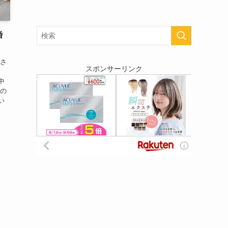
婚
こさ
スポンサーリンク
。
中
んの
い