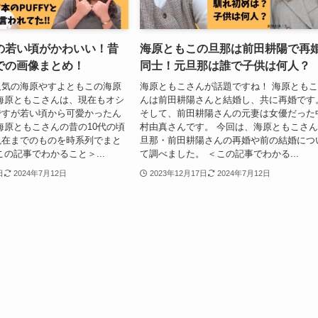
の若い頃がかわいい！昔
海原ともこの旦那は前田耕陽で再
での画像まとめ！
同士！元旦那は誰で子供は何人？
人気の海原やすよともこの海原
海原ともこさんが話題ですね！ 海原とも
海原ともこさんは、現在もオシ
んは前田耕陽さんと結婚し、共に再婚です
ですが若い頃から可愛かったん
そして、前田耕陽さんの元妻は女優だった
海原ともこさんの昔の10代の頃
村由真さんです。 今回は、海原ともこさ
現在までのものを時系列でまと
旦那・前田耕陽さんの再婚や前の結婚につ
この記事でわかること＞...
て調べました。 ＜この記事でわかる...
日
2024年7月12日
2023年12月17日
2024年7月12日