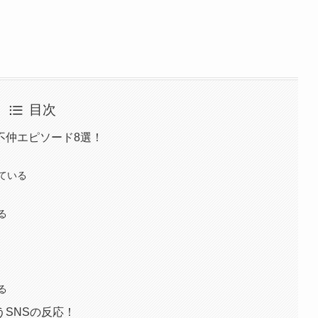
目次
不仲エピソード8選！
ている
る
る
SNSの反応！