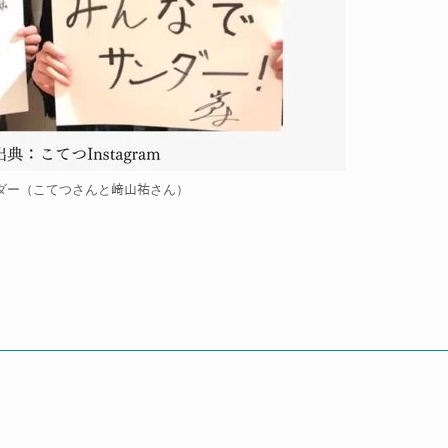
ダー（こてつさんと﨑山祐さん）