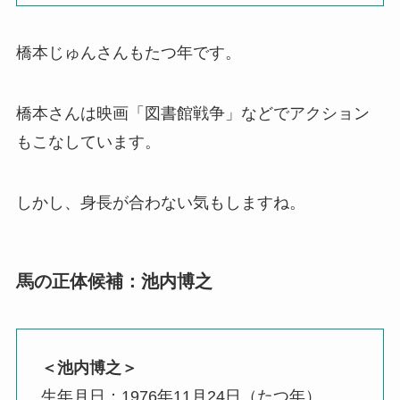
橋本じゅんさんもたつ年です。
橋本さんは映画「図書館戦争」などでアクション
もこなしています。
しかし、身長が合わない気もしますね。
馬の正体候補：池内博之
＜池内博之＞
生年月日：1976年11月24日（たつ年）