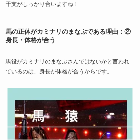
干支がしっかり合いますね！
馬の正体がカミナリのまなぶである理由：②
身長・体格が合う
馬役がカミナリのまなぶさんではないかと言われ
ているのは、身長が体格が合うからです。