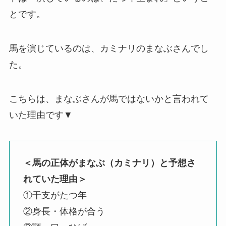
とです。
馬を演じているのは、カミナリのまなぶさんでし
た。
こちらは、まなぶさんが馬ではないかと言われて
いた理由です▼
＜馬の正体がまなぶ（カミナリ）と予想さ
れていた理由＞
①干支がたつ年
②身長・体格が合う