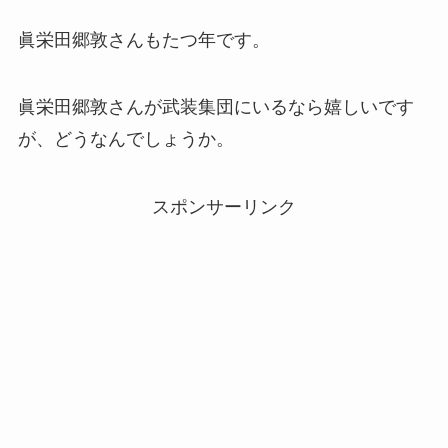
眞栄田郷敦さんもたつ年です。
眞栄田郷敦さんが武装集団にいるなら嬉しいです
が、どうなんでしょうか。
スポンサーリンク