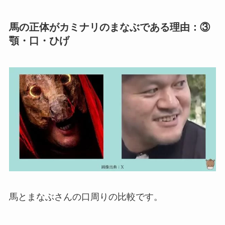
馬の正体がカミナリのまなぶである理由：③
顎・口・ひげ
馬とまなぶさんの口周りの比較です。