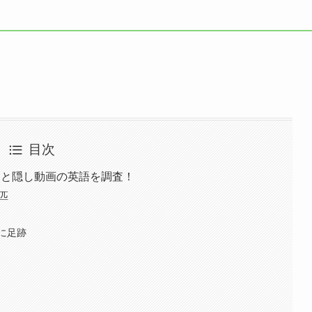
目次
つと隠し動画の英語を調査！
匹
に足跡