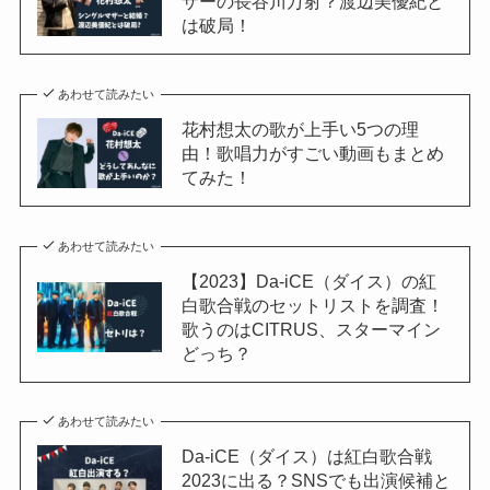
ザーの長谷川万射？渡辺美優紀と
は破局！
あわせて読みたい
花村想太の歌が上手い5つの理
由！歌唱力がすごい動画もまとめ
てみた！
あわせて読みたい
【2023】Da-iCE（ダイス）の紅
白歌合戦のセットリストを調査！
歌うのはCITRUS、スターマイン
どっち？
あわせて読みたい
Da-iCE（ダイス）は紅白歌合戦
2023に出る？SNSでも出演候補と